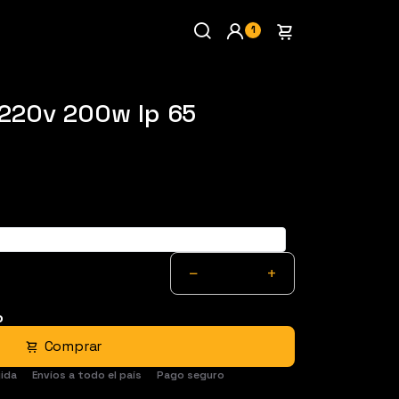
1
 220v 200w Ip 65
Cálido
−
+
o
Comprar
ida
Envíos a todo el país
Pago seguro