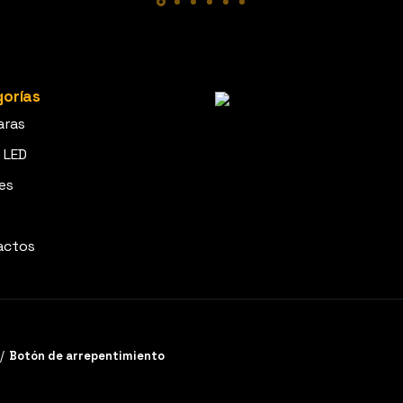
orías
aras
 LED
es
actos
/
Botón de arrepentimiento