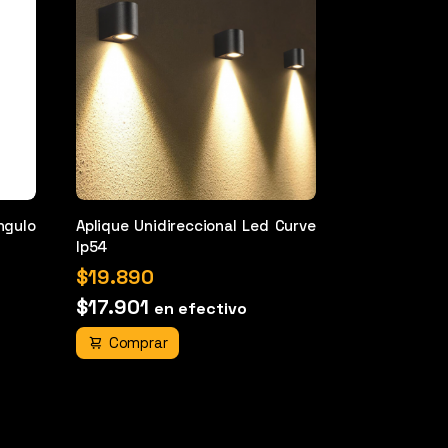
ngulo
Aplique Unidireccional Led Curve
Luminaria Ex
Ip54
Gu10 Rectan
$19.890
$17.901
en efectivo
Comprar