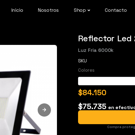
Inicio
Nosotros
Shop
Contacto
Reflector Led
Luz Fria 6000k
SKU
Colores
$84.150
$75.735
en efectiv
Compra proteg